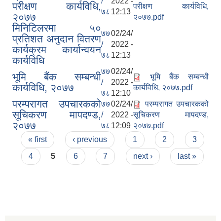
/
2022 -
परीक्षण कार्यविधि,
परीक्षण कार्यविधि,
७८
12:13
२०७७
२०७७.pdf
मिनिटिलरमा ५०
७७
02/24/
प्रतिशत अनुदान वितरण
/
2022 -
कार्यक्रम कार्यान्वयन
७८
12:13
कार्यविधि
७७
02/24/
भूमि बैंक सम्बन्धी
भूमि बैंक सम्बन्धी
/
2022 -
कार्यविधि, २०७७
कार्यविधि, २०७७.pdf
७८
12:10
परम्परागत उपचारकको
७७
02/24/
परम्परागत उपचारकको
सूचिकरण मापदण्ड,
/
2022 -
सूचिकरण मापदण्ड,
२०७७
७८
12:09
२०७७.pdf
Pages
« first
‹ previous
1
2
3
4
5
6
7
next ›
last »