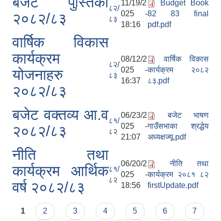
बजेट पुस्तिका
11/19/2
Budget Book
८२/
025 -
82 83 final
२०८२/८३
८३
18:16
pdf.pdf
वार्षिक विकास
कार्यक्रम
08/12/2
वार्षिक विकास
८२/
025 -
कार्यक्रम २०८२
योजनाहरु
८३
16:37
८३.pdf
२०८२/८३
बजेट वक्तव्य आ.व
06/23/2
बजेट भाषण
८१/
025 -
गाउँसभाका श्रद्धेय
२०८२/८३
८२
21:07
अध्यक्षज्यू.pdf
नीति तथा
06/20/2
नीति तथा
कार्यक्रम आर्थिक
८१/
025 -
कार्यक्रम २०८१ ८२
८२
वर्ष २०८२/८३
18:56
firstUpdate.pdf
Pages
1
2
3
4
5
6
7