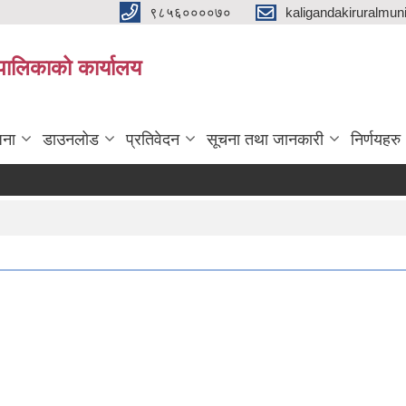
९८५६००००७०
kaligandakiruralmun
यपालिकाको कार्यालय
जना
डाउनलोड
प्रतिवेदन
सूचना तथा जानकारी
निर्णयहरु