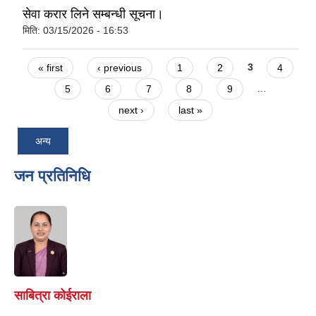
सेवा करार लिने सम्बन्धी सूचना।
मिति:
03/15/2026 - 16:53
Pages
« first
‹ previous
1
2
3
4
5
6
7
8
9
…
next ›
last »
अन्य
जन प्रतिनिधि
साबित्रा कोईराला