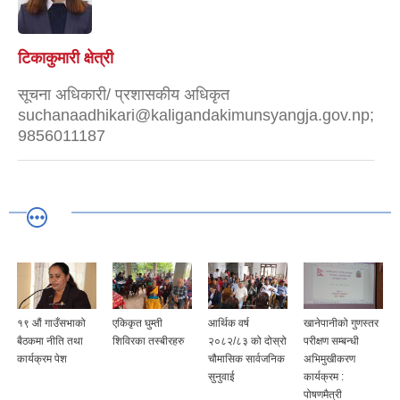
टिकाकुमारी क्षेत्री
सूचना अधिकारी/ प्रशासकीय अधिकृत
suchanaadhikari@kaligandakimunsyangja.gov.np;
9856011187
१९ औं गाउँसभाको
एकिकृत घुम्ती
आर्थिक वर्ष
खानेपानीको गुणस्तर
बैठकमा नीति तथा
शिविरका तस्बीरहरु
२०८२/८३ को दोस्रो
परीक्षण सम्बन्धी
कार्यक्रम पेश
चौमासिक सार्वजनिक
अभिमुखीकरण
सुनुवाई
कार्यक्रम :
पोषणमैत्री