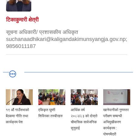
टिकाकुमारी क्षेत्री
सूचना अधिकारी/ प्रशासकीय अधिकृत
suchanaadhikari@kaligandakimunsyangja.gov.np;
9856011187
१९ औं गाउँसभाको
एकिकृत घुम्ती
आर्थिक वर्ष
खानेपानीको गुणस्तर
बैठकमा नीति तथा
शिविरका तस्बीरहरु
२०८२/८३ को दोस्रो
परीक्षण सम्बन्धी
कार्यक्रम पेश
चौमासिक सार्वजनिक
अभिमुखीकरण
सुनुवाई
कार्यक्रम :
पोषणमैत्री