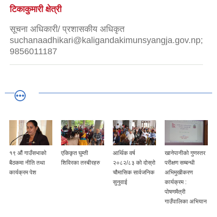
टिकाकुमारी क्षेत्री
सूचना अधिकारी/ प्रशासकीय अधिकृत
suchanaadhikari@kaligandakimunsyangja.gov.np;
9856011187
१९ औं गाउँसभाको
एकिकृत घुम्ती
आर्थिक वर्ष
खानेपानीको गुणस्तर
बैठकमा नीति तथा
शिविरका तस्बीरहरु
२०८२/८३ को दोस्रो
परीक्षण सम्बन्धी
कार्यक्रम पेश
चौमासिक सार्वजनिक
अभिमुखीकरण
सुनुवाई
कार्यक्रम :
पोषणमैत्री
गाउँपालिका अभियान