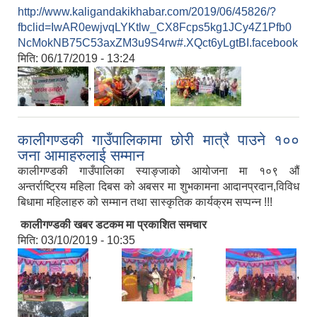
http://www.kaligandakikhabar.com/2019/06/45826/?
fbclid=IwAR0ewjvqLYKtlw_CX8Fcps5kg1JCy4Z1Pfb0
NcMokNB75C53axZM3u9S4rw#.XQct6yLgtBI.facebook
मिति:
06/17/2019 - 13:24
,
,
कालीगण्डकी गाउँपालिकामा छोरी मात्रै पाउने १००
जना आमाहरुलाई सम्मान
कालीगण्डकी गाउँपालिका स्याङ्जाको आयोजना मा १०९ औं
अन्तर्राष्ट्रिय महिला दिबस को अबसर मा शुभकामना आदानप्रदान,विविध
बिधामा महिलाहरु को सम्मान तथा सास्कृतिक कार्यक्रम सप्पन्न !!!
कालीगण्डकी खबर डटकम मा प्रकाशित समचार
मिति:
03/10/2019 - 10:35
,
,
,