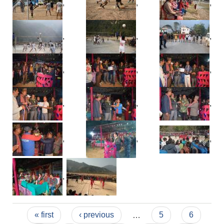
,
,
,
,
,
,
,
,
,
,
,
,
,
,
,
,
Pages
« first
‹ previous
…
5
6